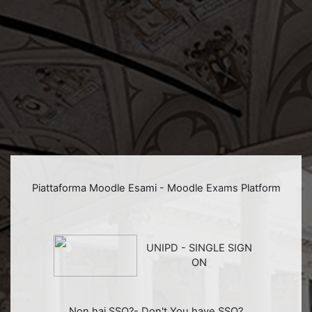
Vai al contenuto principale
Piattaforma Moodle Esami - Moodle Exams Platform
UNIPD - SINGLE SIGN
ON
Non hai SSO?- Don't You have SSO?